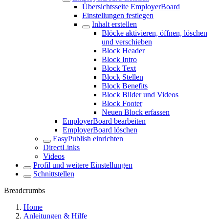
Übersichtsseite EmployerBoard
Einstellungen festlegen
Inhalt erstellen
Blöcke aktivieren, öffnen, löschen
und verschieben
Block Header
Block Intro
Block Text
Block Stellen
Block Benefits
Block Bilder und Videos
Block Footer
Neuen Block erfassen
EmployerBoard bearbeiten
EmployerBoard löschen
EasyPublish einrichten
DirectLinks
Videos
Profil und weitere Einstellungen
Schnittstellen
Breadcrumbs
Home
Anleitungen & Hilfe