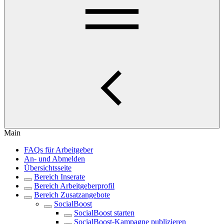
Main
FAQs für Arbeitgeber
An- und Abmelden
Übersichtsseite
Bereich Inserate
Bereich Arbeitgeberprofil
Bereich Zusatzangebote
SocialBoost
SocialBoost starten
SocialBoost-Kampagne publizieren