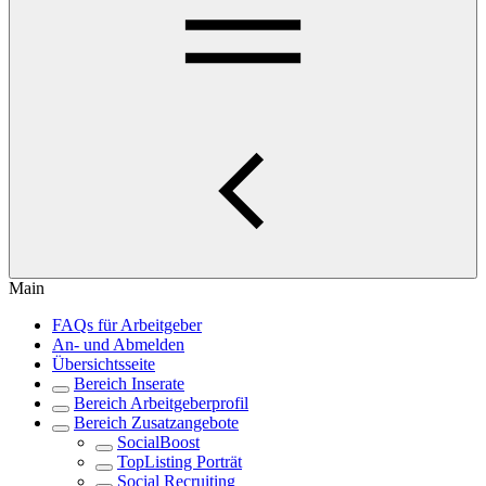
Main
FAQs für Arbeitgeber
An- und Abmelden
Übersichtsseite
Bereich Inserate
Bereich Arbeitgeberprofil
Bereich Zusatzangebote
SocialBoost
TopListing Porträt
Social Recruiting