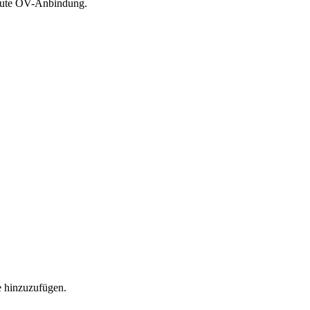
e gute ÖV-Anbindung.
te hinzuzufügen.