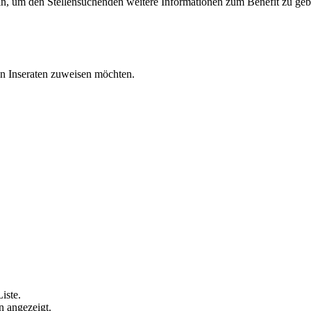
in, um den Stellensuchenden weitere Informationen zum Benefit zu geb
den Inseraten zuweisen möchten.
iste.
n angezeigt.