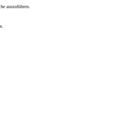
che auszuführen.
t.